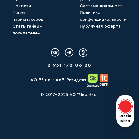
Новости
Система лояльности
Ищем
Политика
парикмахеров
конфендициальности
Стать тайным
Публичная оферта
покупателем
Логотип Вконтакте
Логотип Telegram
Логотип Одноклассн
8 931 178-06-88
AО "Чио Чио"
Резидент
© 2017-2025 АО "Чио Чио"
Онлай
Онлайн
запись