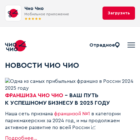
Чио Чио
Загрузить
Мобильное приложение
★
★
★
★
★
Отрадное
НОВОСТИ ЧИО ЧИО
Блог, статьи и список новостей п
ФРАНШИЗА ЧИО ЧИО
- ВАШ ПУТЬ
К УСПЕШНОМУ БИЗНЕСУ В 2025 ГОДУ
Одна из самых прибыльных франшиз в России 2024 2
Наша сеть признана
франшизой №1
в категории
парикмахерских за 2024 год, и мы продолжаем
активное развитие по всей России 📈
Подробнее...